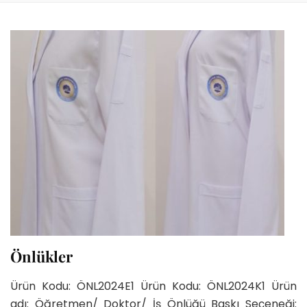
Önlükler
Ürün Kodu: ÖNL2024E1 Ürün Kodu: ÖNL2024K1 Ürün
adı: Öğretmen/ Doktor/ İş Önlüğü Baskı Seçeneği: