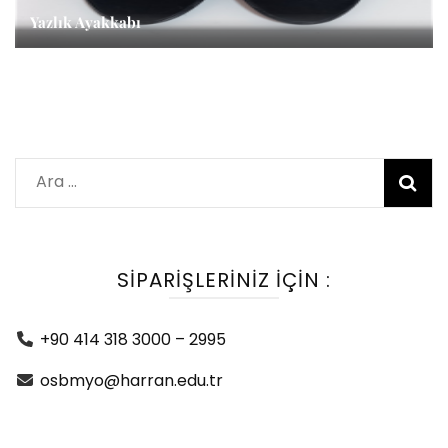
Yazlık Ayakkabı
Arama:
SIPARIŞLERINIZ IÇIN :
+90 414 318 3000 – 2995
osbmyo@harran.edu.tr